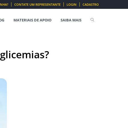
ENHA?
CONTATE UM REPRESENTANTE
LOGIN
CADASTRO
OG
MATERIAIS DE APOIO
SAIBA MAIS
glicemias?