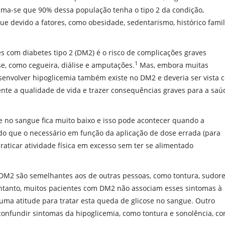
tima-se que 90% dessa população tenha o tipo 2 da condição,
e devido a fatores, como obesidade, sedentarismo, histórico famil
 com diabetes tipo 2 (DM2) é o risco de complicações graves
1
se, como cegueira, diálise e amputações.
Mas, embora muitas
senvolver hipoglicemia também existe no DM2 e deveria ser vista 
ente a qualidade de vida e trazer consequências graves para a saú
se no sangue fica muito baixo e isso pode acontecer quando a
do que o necessário em função da aplicação de dose errada (para
raticar atividade física em excesso sem ter se alimentado
DM2 são semelhantes aos de outras pessoas, como tontura, sudore
entanto, muitos pacientes com DM2 não associam esses sintomas à
ma atitude para tratar esta queda de glicose no sangue. Outro
onfundir sintomas da hipoglicemia, como tontura e sonolência, c