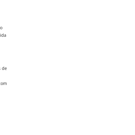
mo
bida
s de
 com