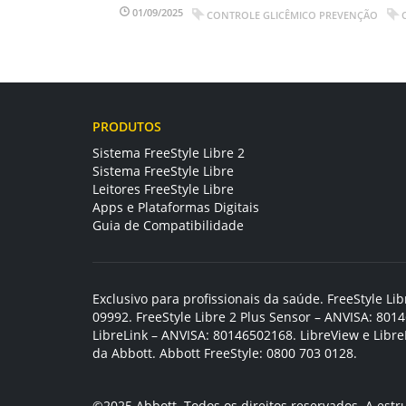
01/09/2025
CONTROLE GLICÊMICO PREVENÇÃO
PRODUTOS
Sistema FreeStyle Libre 2
Sistema FreeStyle Libre
Leitores FreeStyle Libre
Apps e Plataformas Digitais
Guia de Compatibilidade
Exclusivo para profissionais da saúde. FreeStyle L
09992. FreeStyle Libre 2 Plus Sensor – ANVISA: 80
LibreLink – ANVISA: 80146502168. LibreView e Libre
da Abbott. Abbott FreeStyle: 0800 703 0128.
©2025 Abbott. Todos os direitos reservados. A estr