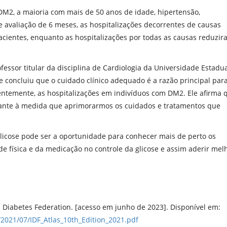
DM2, a maioria com mais de 50 anos de idade, hipertensão,
e avaliação de 6 meses, as hospitalizações decorrentes de causas
ientes, enquanto as hospitalizações por todas as causas reduzir
fessor titular da disciplina de Cardiologia da Universidade Estadu
 concluiu que o cuidado clínico adequado é a razão principal par
ntemente, as hospitalizações em indivíduos com DM2. Ele afirma 
ante à medida que aprimorarmos os cuidados e tratamentos que
licose pode ser a oportunidade para conhecer mais de perto os
de física e da medicação no controle da glicose e assim aderir mel
al Diabetes Federation. [acesso em junho de 2023]. Disponível em:
s/2021/07/IDF_Atlas_10th_Edition_2021.pdf