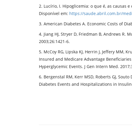
2. Lucírio, I. Hipoglicemia: o que é, as causas
Disponível em:
https://saude.abril.com.br/med
3. American Diabetes A. Economic Costs of Diab
4. Jiang HJ, Stryer D, Friedman B, Andrews R. M
2003;26:1421-6.
5. McCoy RG, Lipska KJ, Herrin J, Jeffery MM,
Insured and Medicare Advantage Beneficiaries
Hyperglycemic Events. J Gen Intern Med. 2017;
6. Bergenstal RM, Kerr MSD, Roberts GJ, Souto 
Diabetes Events and Hospitalizations in Insuli