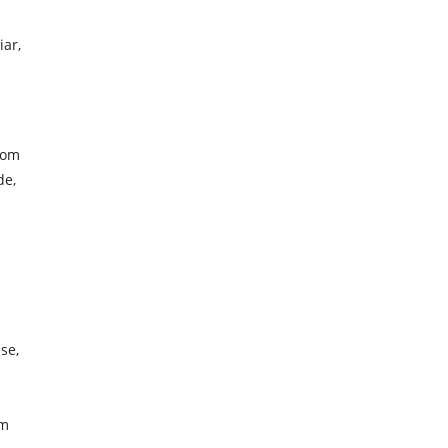
iar,
com
de,
se,
om