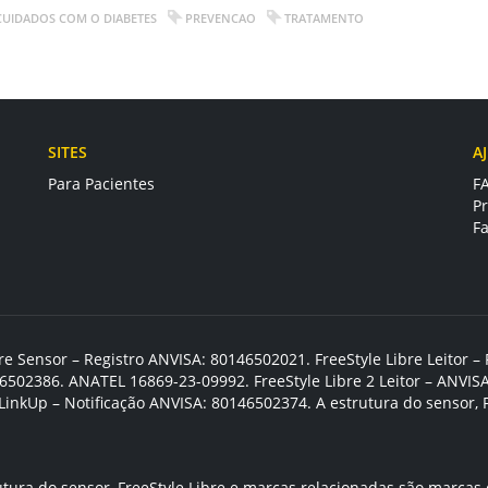
CUIDADOS COM O DIABETES
PREVENCAO
TRATAMENTO
SITES
A
Para Pacientes
F
P
F
ibre Sensor – Registro ANVISA: 80146502021. FreeStyle Libre Leitor
146502386. ANATEL 16869-23-09992. FreeStyle Libre 2 Leitor – ANVI
LinkUp – Notificação ANVISA: 80146502374. A estrutura do sensor, 
utura do sensor, FreeStyle Libre e marcas relacionadas são marcas 