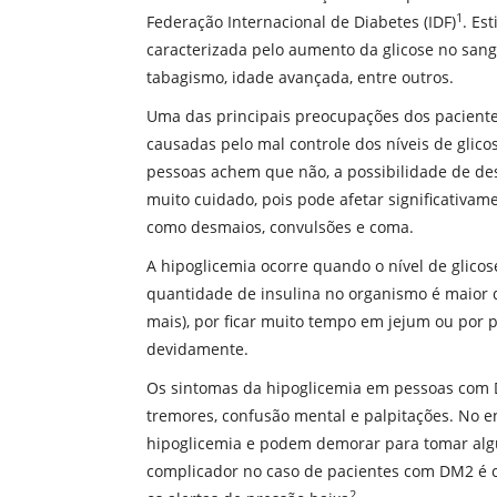
1
Federação Internacional de Diabetes (IDF)
. Es
caracterizada pelo aumento da glicose no sangu
tabagismo, idade avançada, entre outros.
Uma das principais preocupações dos pacientes
causadas pelo mal controle dos níveis de glico
pessoas achem que não, a possibilidade de de
muito cuidado, pois pode afetar significativam
como desmaios, convulsões e coma.
A hipoglicemia ocorre quando o nível de glico
quantidade de insulina no organismo é maior 
mais), por ficar muito tempo em jejum ou por p
devidamente.
Os sintomas da hipoglicemia em pessoas com 
tremores, confusão mental e palpitações. No 
hipoglicemia e podem demorar para tomar algu
complicador no caso de pacientes com DM2 é c
2