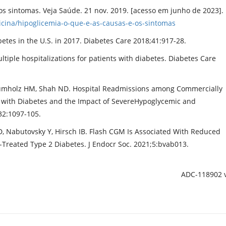
 e os sintomas. Veja Saúde. 21 nov. 2019. [acesso em junho de 2023].
icina/hipoglicemia-o-que-e-as-causas-e-os-sintomas
etes in the U.S. in 2017. Diabetes Care 2018;41:917-28.
ultiple hospitalizations for patients with diabetes. Diabetes Care
 Krumholz HM, Shah ND. Hospital Readmissions among Commercially
 with Diabetes and the Impact of SevereHypoglycemic and
32:1097-105.
D, Nabutovsky Y, Hirsch IB. Flash CGM Is Associated With Reduced
n-Treated Type 2 Diabetes. J Endocr Soc. 2021;5:bvab013.
ADC-118902 