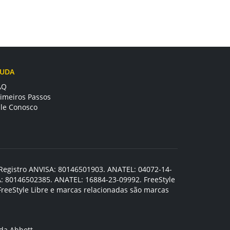
JUDA
AQ
rimeiros Passos
ale Conosco
 – Registro ANVISA: 80146501903. ANATEL: 04072-14-
SA: 80146502385. ANATEL: 16884-23-09992. FreeStyle
FreeStyle Libre e marcas relacionadas são marcas
da Abbott.