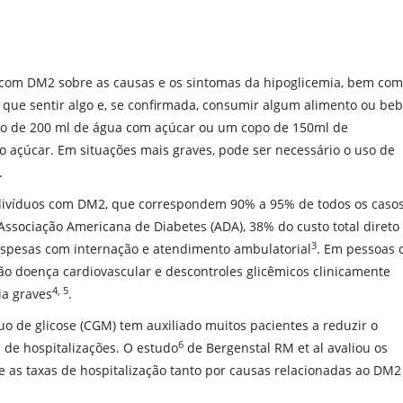
as com DM2 sobre as causas e os sintomas da hipoglicemia, bem co
 que sentir algo e, se confirmada, consumir algum alimento ou be
po de 200 ml de água com açúcar ou um copo de 150ml de
ro açúcar. Em situações mais graves, pode ser necessário o uso de
.
indivíduos com DM2, que correspondem 90% a 95% de todos os caso
ssociação Americana de Diabetes (ADA), 38% do custo total direto
3
despesas com internação e atendimento ambulatorial
. Em pessoas
são doença cardiovascular e descontroles glicêmicos clinicamente
4, 5
ia graves
.
o de glicose (CGM) tem auxiliado muitos pacientes a reduzir o
6
de hospitalizações. O estudo
de Bergenstal RM et al avaliou os
e as taxas de hospitalização tanto por causas relacionadas ao DM2