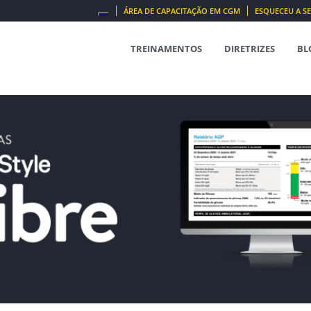
ÁREA DE CAPACITAÇÃO EM CGM
ESQUECEU A S
SEARCH
FOR:
TREINAMENTOS
DIRETRIZES
BL