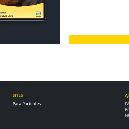
SITES
A
Para Pacientes
F
P
F