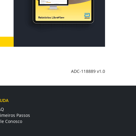
ADC-118889 v1.0
JUDA
AQ
rimeiros Passos
ale Conosco