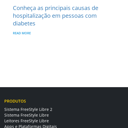
Conheça as principais causas de
hospitalização em pessoas com
diabetes
READ MORE
PRODUTOS
Sistema FreeStyle Libre 2
Sistema FreeStyle Libre
Leitores FreeStyle Libre
Apps e Plataformas Digitais